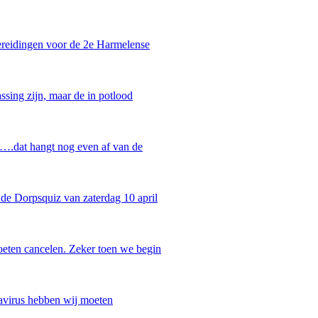
ereidingen voor de 2e Harmelense
ssing zijn, maar de in potlood
r….dat hangt nog even af van de
de Dorpsquiz van zaterdag 10 april
oeten cancelen. Zeker toen we begin
navirus hebben wij moeten