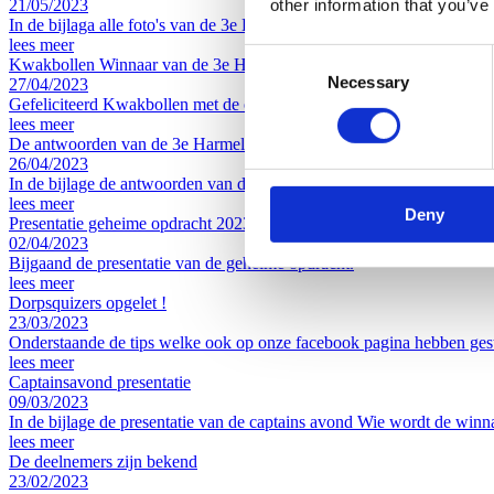
21/05/2023
other information that you’ve
In de bijlaga alle foto's van de 3e Harmelense Dorpsquiz. Alle prijzen
lees meer
Consent
Kwakbollen Winnaar van de 3e Harmelense Dorpsquiz
Necessary
Selection
27/04/2023
Gefeliciteerd Kwakbollen met de overwinning van de 3e Harmelense
lees meer
De antwoorden van de 3e Harmelense dorpsquiz
26/04/2023
In de bijlage de antwoorden van de 3e Harmelense Dorpsquiz
lees meer
Deny
Presentatie geheime opdracht 2023
02/04/2023
Bijgaand de presentatie van de geheime opdracht.
lees meer
Dorpsquizers opgelet !
23/03/2023
Onderstaande de tips welke ook op onze facebook pagina hebben ges
lees meer
Captainsavond presentatie
09/03/2023
In de bijlage de presentatie van de captains avond Wie wordt de winn
lees meer
De deelnemers zijn bekend
23/02/2023