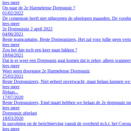
lees meer
Op naar de 2e Harmelense Dorpsquiz ?
01/02/2022
De commissie heeft niet stilgezeten de afgelopen maanden. De voorb
lees meer
2e Dorpsqzuiz 2 april 2022
04/06/2021
Beste teamcaptains, Beste Dorpsquizers, Het zal voor jullie geen verra
lees meer
Zou het dan toch een keer gaan lukken ?
18/04/2021
Dat ie er weer een Dorpsquiz gaat komen dat is zeker, alleen wannee
lees meer
Weer geen doorgang 2e Harmelense Dorpsquiz
25/03/2021
Beste Dorpsquizers, Niet geheel onverwacht, maar helaas kunnen we 
lees meer
Helaas...
17/07/2020
Beste Dorpsquizers, Eind maart hebben we helaas de 2e dorpsquiz m
lees meer
Dorpsquiz afgelast
18/03/2020
In navolging op de berichtgeving vanuit de overheid m.b.t. het Coro
lees meer