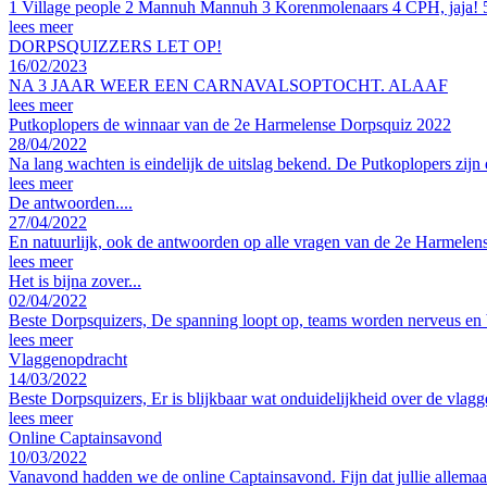
1 Village people 2 Mannuh Mannuh 3 Korenmolenaars 4 CPH, jaja!
lees meer
DORPSQUIZZERS LET OP!
16/02/2023
NA 3 JAAR WEER EEN CARNAVALSOPTOCHT. ALAAF
lees meer
Putkoplopers de winnaar van de 2e Harmelense Dorpsquiz 2022
28/04/2022
Na lang wachten is eindelijk de uitslag bekend. De Putkoplopers zij
lees meer
De antwoorden....
27/04/2022
En natuurlijk, ook de antwoorden op alle vragen van de 2e Harmelens
lees meer
Het is bijna zover...
02/04/2022
Beste Dorpsquizers, De spanning loopt op, teams worden nerveus en 
lees meer
Vlaggenopdracht
14/03/2022
Beste Dorpsquizers, Er is blijkbaar wat onduidelijkheid over de vla
lees meer
Online Captainsavond
10/03/2022
Vanavond hadden we de online Captainsavond. Fijn dat jullie allema