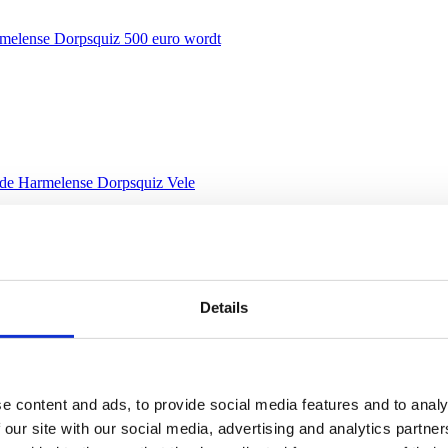
rmelense Dorpsquiz 500 euro wordt
 de Harmelense Dorpsquiz Vele
n? Wij kunnen je wellicht
2024
Details
ril 2024 opengezet.
 avondje ideeën spuien. We hebben er
e content and ads, to provide social media features and to analy
 our site with our social media, advertising and analytics partn