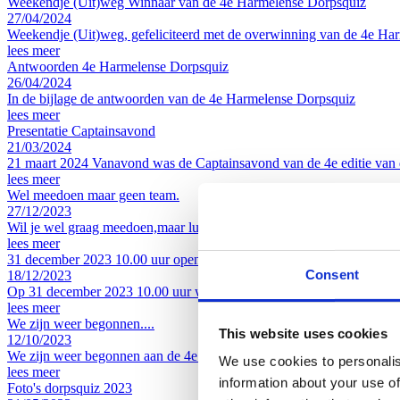
Weekendje (Uit)weg Winnaar van de 4e Harmelense Dorpsquiz
27/04/2024
Weekendje (Uit)weg, gefeliciteerd met de overwinning van de 4e Ha
lees meer
Antwoorden 4e Harmelense Dorpsquiz
26/04/2024
In de bijlage de antwoorden van de 4e Harmelense Dorpsquiz
lees meer
Presentatie Captainsavond
21/03/2024
21 maart 2024 Vanavond was de Captainsavond van de 4e editie van
lees meer
Wel meedoen maar geen team.
27/12/2023
Wil je wel graag meedoen,maar lukt het je niet om een team te vorme
lees meer
31 december 2023 10.00 uur opening inschrijving Dorpsquiz 6 april 
Consent
18/12/2023
Op 31 december 2023 10.00 uur wordt de inschrijving Dorpsquiz 6 ap
lees meer
We zijn weer begonnen....
This website uses cookies
12/10/2023
We zijn weer begonnen aan de 4e Harmelense Dorpsquiz. Lekker een
We use cookies to personalis
lees meer
information about your use of
Foto's dorpsquiz 2023