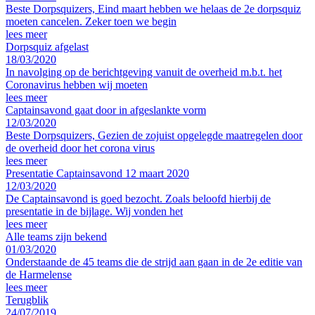
Beste Dorpsquizers, Eind maart hebben we helaas de 2e dorpsquiz
moeten cancelen. Zeker toen we begin
lees meer
Dorpsquiz afgelast
18/03/2020
In navolging op de berichtgeving vanuit de overheid m.b.t. het
Coronavirus hebben wij moeten
lees meer
Captainsavond gaat door in afgeslankte vorm
12/03/2020
Beste Dorpsquizers, Gezien de zojuist opgelegde maatregelen door
de overheid door het corona virus
lees meer
Presentatie Captainsavond 12 maart 2020
12/03/2020
De Captainsavond is goed bezocht. Zoals beloofd hierbij de
presentatie in de bijlage. Wij vonden het
lees meer
Alle teams zijn bekend
01/03/2020
Onderstaande de 45 teams die de strijd aan gaan in de 2e editie van
de Harmelense
lees meer
Terugblik
24/07/2019