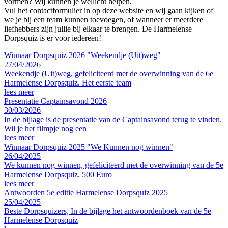
vormen? Wij kunnen je wellicht helpen.
Vul het contactformulier in op deze website en wij gaan kijken of
we je bij een team kunnen toevoegen, of wanneer er meerdere
liefhebbers zijn jullie bij elkaar te brengen. De Harmelense
Dorpsquiz is er voor iedereen!
Winnaar Dorpsquiz 2026 "Weekendje (Uit)weg"
27/04/2026
Weekendje (Uit)weg, gefeliciteerd met de overwinning van de 6e
Harmelense Dorpsquiz. Het eerste team
lees meer
Presentatie Captainsavond 2026
30/03/2026
In de bijlage is de presentatie van de Captainsavond terug te vinden.
Wil je het filmpje nog een
lees meer
Winnaar Dorpsquiz 2025 "We Kunnen nog winnen"
26/04/2025
We kunnen nog winnen, gefeliciteerd met de overwinning van de 5e
Harmelense Dorpsquiz. 500 Euro
lees meer
Antwoorden 5e editie Harmelense Dorpsquiz 2025
25/04/2025
Beste Dorpsquizers, In de bijlage het antwoordenboek van de 5e
Harmelense Dorpsquiz