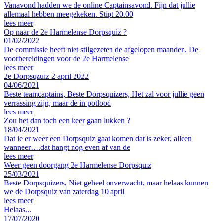
Vanavond hadden we de online Captainsavond. Fijn dat jullie
allemaal hebben meegekeken. Stipt 20.00
lees meer
Op naar de 2e Harmelense Dorpsquiz ?
01/02/2022
De commissie heeft niet stilgezeten de afgelopen maanden. De
voorbereidingen voor de 2e Harmelense
lees meer
2e Dorpsqzuiz 2 april 2022
04/06/2021
Beste teamcaptains, Beste Dorpsquizers, Het zal voor jullie geen
verrassing zijn, maar de in potlood
lees meer
Zou het dan toch een keer gaan lukken ?
18/04/2021
Dat ie er weer een Dorpsquiz gaat komen dat is zeker, alleen
wanneer….dat hangt nog even af van de
lees meer
Weer geen doorgang 2e Harmelense Dorpsquiz
25/03/2021
Beste Dorpsquizers, Niet geheel onverwacht, maar helaas kunnen
we de Dorpsquiz van zaterdag 10 april
lees meer
Helaas...
17/07/2020