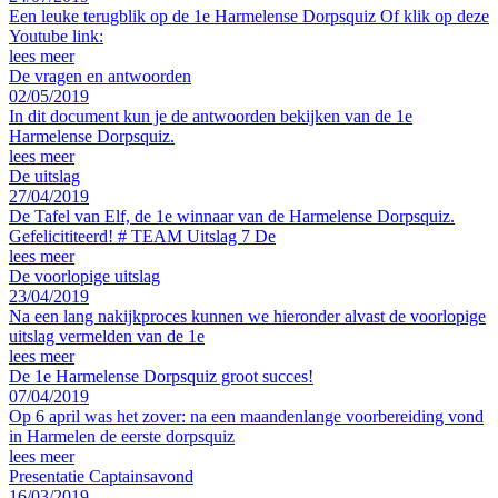
Een leuke terugblik op de 1e Harmelense Dorpsquiz Of klik op deze
Youtube link:
lees meer
De vragen en antwoorden
02/05/2019
In dit document kun je de antwoorden bekijken van de 1e
Harmelense Dorpsquiz.
lees meer
De uitslag
27/04/2019
De Tafel van Elf, de 1e winnaar van de Harmelense Dorpsquiz.
Gefelicititeerd! # TEAM Uitslag 7 De
lees meer
De voorlopige uitslag
23/04/2019
Na een lang nakijkproces kunnen we hieronder alvast de voorlopige
uitslag vermelden van de 1e
lees meer
De 1e Harmelense Dorpsquiz groot succes!
07/04/2019
Op 6 april was het zover: na een maandenlange voorbereiding vond
in Harmelen de eerste dorpsquiz
lees meer
Presentatie Captainsavond
16/03/2019