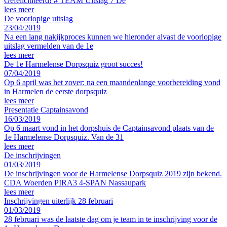
Gefelicititeerd! # TEAM Uitslag 7 De
lees meer
De voorlopige uitslag
23/04/2019
Na een lang nakijkproces kunnen we hieronder alvast de voorlopige
uitslag vermelden van de 1e
lees meer
De 1e Harmelense Dorpsquiz groot succes!
07/04/2019
Op 6 april was het zover: na een maandenlange voorbereiding vond
in Harmelen de eerste dorpsquiz
lees meer
Presentatie Captainsavond
16/03/2019
Op 6 maart vond in het dorpshuis de Captainsavond plaats van de
1e Harmelense Dorpsquiz. Van de 31
lees meer
De inschrijvingen
01/03/2019
De inschrijvingen voor de Harmelense Dorpsquiz 2019 zijn bekend.
CDA Woerden PIRA3 4-SPAN Nassaupark
lees meer
Inschrijvingen uiterlijk 28 februari
01/03/2019
28 februari was de laatste dag om je team in te inschrijving voor de