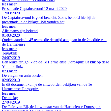
lees meer
Presentatie Captainsavond 12 maart 2020
12/03/2020
De Captainsavond is goed bezocht. Zoals beloofd hierbij de
presentatie in de bijlage. Wij vonden het
lees meer
Alle teams zijn bekend
01/03/2020
Onderstaande de 45 teams die de strijd aan gaan in de 2e editie van
de Harmelense
lees meer
Terugblik
24/07/2019
Een leuke terugblik op de 1e Harmelense Dorpsquiz Of klik op deze
Youtube link:
lees meer
De vragen en antwoorden
02/05/2019
In dit document kun je de antwoorden bekijken van de 1e
Harmelense Dorpsquiz.
lees meer
De uitslag
27/04/2019
De Tafel van Elf, de 1e winnaar van de Harmelense Dorpsquiz.