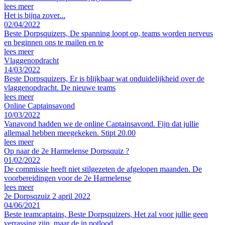
lees meer
Het is bijna zover...
02/04/2022
Beste Dorpsquizers, De spanning loopt op, teams worden nerveus
en beginnen ons te mailen en te
lees meer
Vlaggenopdracht
14/03/2022
Beste Dorpsquizers, Er is blijkbaar wat onduidelijkheid over de
vlaggenopdracht. De nieuwe teams
lees meer
Online Captainsavond
10/03/2022
Vanavond hadden we de online Captainsavond. Fijn dat jullie
allemaal hebben meegekeken. Stipt 20.00
lees meer
Op naar de 2e Harmelense Dorpsquiz ?
01/02/2022
De commissie heeft niet stilgezeten de afgelopen maanden. De
voorbereidingen voor de 2e Harmelense
lees meer
2e Dorpsqzuiz 2 april 2022
04/06/2021
Beste teamcaptains, Beste Dorpsquizers, Het zal voor jullie geen
verrassing zijn, maar de in potlood