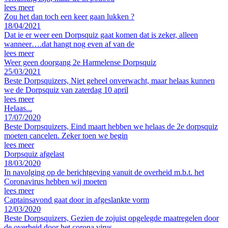
lees meer
Zou het dan toch een keer gaan lukken ?
18/04/2021
Dat ie er weer een Dorpsquiz gaat komen dat is zeker, alleen
wanneer….dat hangt nog even af van de
lees meer
Weer geen doorgang 2e Harmelense Dorpsquiz
25/03/2021
Beste Dorpsquizers, Niet geheel onverwacht, maar helaas kunnen
we de Dorpsquiz van zaterdag 10 april
lees meer
Helaas...
17/07/2020
Beste Dorpsquizers, Eind maart hebben we helaas de 2e dorpsquiz
moeten cancelen. Zeker toen we begin
lees meer
Dorpsquiz afgelast
18/03/2020
In navolging op de berichtgeving vanuit de overheid m.b.t. het
Coronavirus hebben wij moeten
lees meer
Captainsavond gaat door in afgeslankte vorm
12/03/2020
Beste Dorpsquizers, Gezien de zojuist opgelegde maatregelen door
de overheid door het corona virus